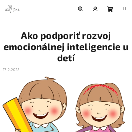
Prejsť
na
obsah
Nákupn
Hľadať
Prihlásenie
Ako podporiť rozvoj
košík
emocionálnej inteligencie u
detí
27.2.2023