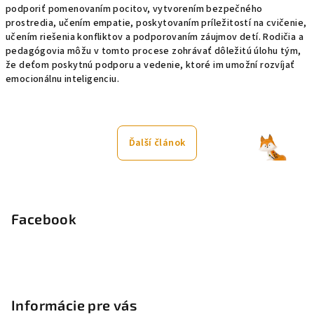
podporiť pomenovaním pocitov, vytvorením bezpečného
prostredia, učením empatie, poskytovaním príležitostí na cvičenie,
učením riešenia konfliktov a podporovaním záujmov detí. Rodičia a
pedagógovia môžu v tomto procese zohrávať dôležitú úlohu tým,
že deťom poskytnú podporu a vedenie, ktoré im umožní rozvíjať
emocionálnu inteligenciu.
Ďalší článok
Z
á
p
Facebook
ä
t
i
e
Informácie pre vás