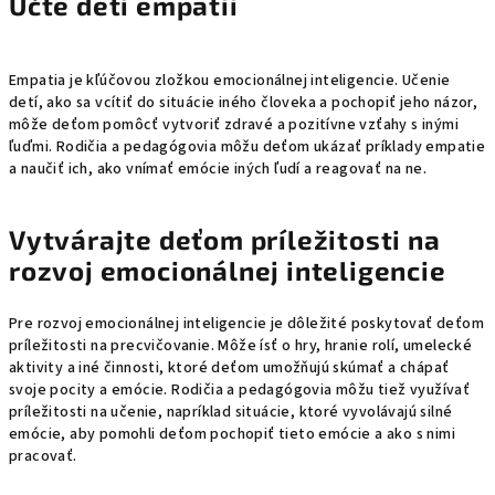
Učte deti empatii
Empatia je kľúčovou zložkou emocionálnej inteligencie. Učenie
detí, ako sa vcítiť do situácie iného človeka a pochopiť jeho názor,
môže deťom pomôcť vytvoriť zdravé a pozitívne vzťahy s inými
ľuďmi. Rodičia a pedagógovia môžu deťom ukázať príklady empatie
a naučiť ich, ako vnímať emócie iných ľudí a reagovať na ne.
Vytvárajte deťom príležitosti na
rozvoj emocionálnej inteligencie
Pre rozvoj emocionálnej inteligencie je dôležité poskytovať deťom
príležitosti na precvičovanie. Môže ísť o hry, hranie rolí, umelecké
aktivity a iné činnosti, ktoré deťom umožňujú skúmať a chápať
svoje pocity a emócie. Rodičia a pedagógovia môžu tiež využívať
príležitosti na učenie, napríklad situácie, ktoré vyvolávajú silné
emócie, aby pomohli deťom pochopiť tieto emócie a ako s nimi
pracovať.