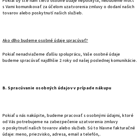
Pokiaľ by ste nám tieto osobné údaje neposkytli, nebudeme môcť
s Vami komunikovať za účelom uzatvorenia zmluvy o dodaní našich
tovarov alebo poskytnutí našich služieb.
Ako dlho budeme osobné údaje spracúvať?
Pokiaľ nenadviažeme ďalšiu spoluprácu, Vaše osobné údaje
budeme spracúvať najdlhšie 2 roky od našej poslednej komunikácie.
B. Spracúvanie osobných údajov v prípade nákupu
Pokiaľ u nás nakúpite, budeme pracovať s osobnými údajmi, ktoré
od Vás potrebujeme na zabezpečenie uzatvorenia zmluvy
o poskytnutí našich tovarov alebo služieb. Sú to hlavne fakturačné
údaje: meno, priezvisko, adresa, email a telefón,.