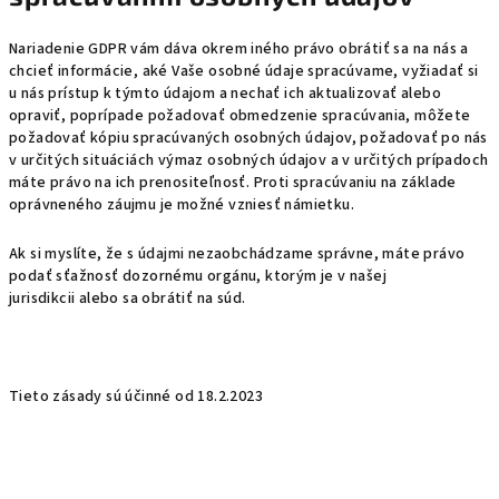
Nariadenie GDPR vám dáva okrem iného právo obrátiť sa na nás a
chcieť informácie, aké Vaše osobné údaje spracúvame, vyžiadať si
u nás prístup k týmto údajom a nechať ich aktualizovať alebo
opraviť, poprípade požadovať obmedzenie spracúvania, môžete
požadovať kópiu spracúvaných osobných údajov, požadovať po nás
v určitých situáciách výmaz osobných údajov a v určitých prípadoch
máte právo na ich prenositeľnosť. Proti spracúvaniu na základe
oprávneného záujmu je možné vzniesť námietku.
Ak si myslíte, že s údajmi nezaobchádzame správne, máte právo
podať sťažnosť dozornému orgánu, ktorým je v našej
jurisdikcii alebo sa obrátiť na súd.
Tieto zásady sú účinné od 18.2.2023
Z
á