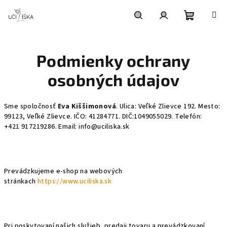
Prejsť
na
obsah
Nákupn
Hľadať
Prihlásenie
Podmienky ochrany
košík
osobných údajov
Sme spoločnosť
Eva Kiššimonová
. Ulica: Veľké Zlievce 192. Mesto:
99123, Veľké Zlievce. IČO:
41284771
. DIČ:
1049055029
. Telefón:
+421 917219286. Email: info@uciliska.sk
Prevádzkujeme e-shop na webových
stránkach
https://www.uciliska.sk
Pri poskytovaní našich služieb, predaji tovaru a prevádzkovaní