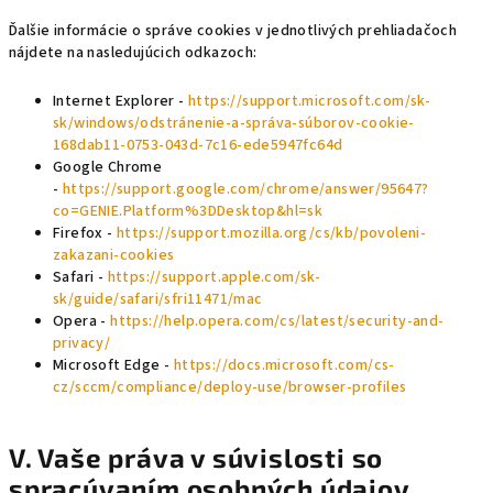
Ďalšie informácie o správe cookies v jednotlivých prehliadačoch
nájdete na nasledujúcich odkazoch:
Internet Explorer -
https://support.microsoft.com/sk-
sk/windows/odstránenie-a-správa-súborov-cookie-
168dab11-0753-043d-7c16-ede5947fc64d
Google Chrome
-
https://support.google.com/chrome/answer/95647?
co=GENIE.Platform%3DDesktop&hl=sk
Firefox -
https://support.mozilla.org/cs/kb/povoleni-
zakazani-cookies
Safari -
https://support.apple.com/sk-
sk/guide/safari/sfri11471/mac
Opera -
https://help.opera.com/cs/latest/security-and-
privacy/
Microsoft Edge -
https://docs.microsoft.com/cs-
cz/sccm/compliance/deploy-use/browser-profiles
V. Vaše práva v súvislosti so
spracúvaním osobných údajov