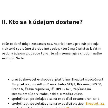
II. Kto sa k údajom dostane?
Vaše osobné údaje zostanú u nás. Napriek tomu pre nás pracujú
niektoré spoločnosti alebo iné osoby, ktoré majú prístup k Vašim
osobný údajom z dôvodu toho, že nám pomáhajú s chodom nášho
e-shopu. Sú to:
prevádzkovateľ e-shopovej platformy Shoptet (spoločnosť
Shoptet a.s., so sídlom Dvořeckého 628/8, Břevnov, 169 00,
Praha 6, Česká republika, IČ: 289 35 675, zapísaná na
Mestskom súde v Prahe, oddiel B vložka 25395
spoločnosti podieľajúce sa na expedícii tovaru:
Brani s.r.o.
spoločnosti podieľajúce sa na expedícii platieb:
Shoptet, a.s.