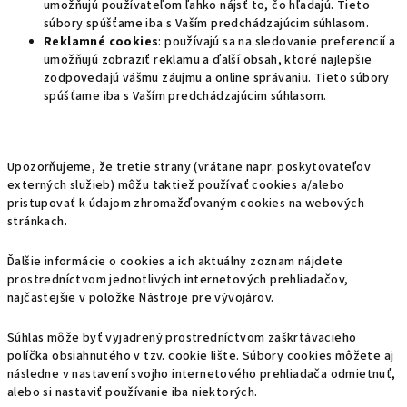
umožňujú používateľom ľahko nájsť to, čo hľadajú. Tieto
súbory spúšťame iba s Vaším predchádzajúcim súhlasom.
Reklamné cookies
: používajú sa na sledovanie preferencií a
umožňujú zobraziť reklamu a ďalší obsah, ktoré najlepšie
zodpovedajú vášmu záujmu a online správaniu. Tieto súbory
spúšťame iba s Vaším predchádzajúcim súhlasom.
Upozorňujeme, že tretie strany (vrátane napr. poskytovateľov
externých služieb) môžu taktiež používať cookies a/alebo
pristupovať k údajom zhromažďovaným cookies na webových
stránkach.
Ďalšie informácie o cookies a ich aktuálny zoznam nájdete
prostredníctvom jednotlivých internetových prehliadačov,
najčastejšie v položke Nástroje pre vývojárov.
Súhlas môže byť vyjadrený prostredníctvom zaškrtávacieho
políčka obsiahnutého v tzv. cookie lište. Súbory cookies môžete aj
následne v nastavení svojho internetového prehliadača odmietnuť,
alebo si nastaviť používanie iba niektorých.