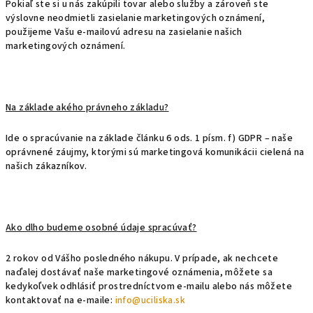
Pokiaľ ste si u nás zakúpili tovar alebo služby a zároveň ste
výslovne neodmietli zasielanie marketingových oznámení,
použijeme Vašu e-mailovú adresu na zasielanie našich
marketingových oznámení.
Na základe akého právneho základu?
Ide o spracúvanie na základe článku 6 ods. 1 písm. f) GDPR – naše
oprávnené záujmy, ktorými sú marketingová komunikácii cielená na
našich zákazníkov.
Ako dlho budeme osobné údaje spracúvať?
2 rokov od Vášho posledného nákupu. V prípade, ak nechcete
naďalej dostávať naše marketingové oznámenia, môžete sa
kedykoľvek odhlásiť prostredníctvom e-mailu alebo nás môžete
kontaktovať na e-maile:
info@uciliska.sk