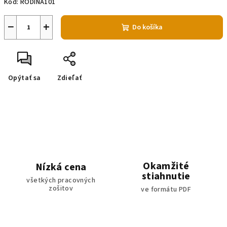
Kód:
RODINA101
−
+
Do košíka
Opýtať sa
Zdieľať
Okamžité
Nízká cena
stiahnutie
všetkých pracovných
zošitov
ve formátu PDF