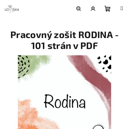
Prejsť
na
obsah
Nákupn
Hľadať
Prihlásenie
Pracovný zošit RODINA -
košík
101 strán v PDF