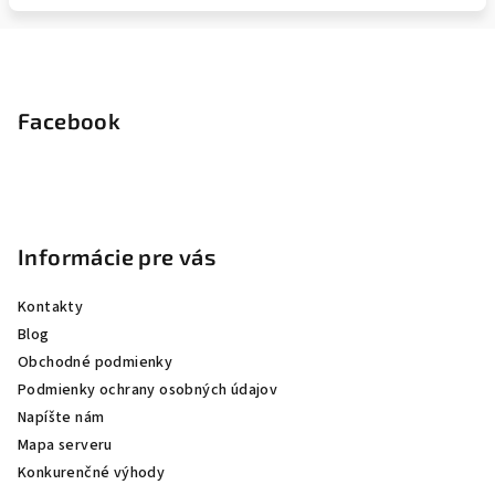
Z
á
p
Facebook
ä
t
i
e
Informácie pre vás
Kontakty
Blog
Obchodné podmienky
Podmienky ochrany osobných údajov
Napíšte nám
Mapa serveru
Konkurenčné výhody