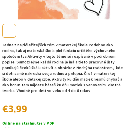
Jedna z najdôležitejších tém v materskej škole.Podobne ako
rodina, tak aj materská škola plní funkciu určitého výchovného
spoločenstva.Aktivity v tejto téme sú rozpísané v podrobnom
popise. Samozrejme každá rodina je iná a tieto pracovné listy
ponúkajú širokú škálu aktivít a obrázkov. Nechýba rodostrom, kde
si deti samé nakreslia svoju rodinu a prilepia. Či už v materskej
škole alebo v detskej izbe. Aktivity ku dňu matiek nesmú chýbať a
ako bonus tam nájdete báseň ku dňu matiek s venovaním. Vlastná
tvorba. Vhodné pre deti vo veku od 4 do 6 rokov
€3,99
Jednotková
Online na stiahnutie v PDF
cena: