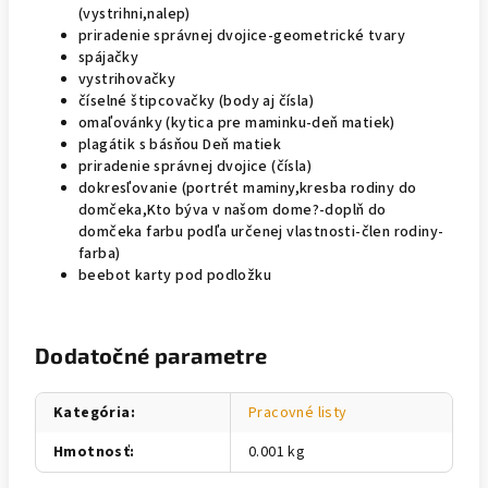
(vystrihni,nalep)
priradenie správnej dvojice-geometrické tvary
spájačky
vystrihovačky
číselné štipcovačky (body aj čísla)
omaľovánky (kytica pre maminku-deň matiek)
plagátik s básňou Deň matiek
priradenie správnej dvojice (čísla)
dokresľovanie (portrét maminy,kresba rodiny do
domčeka,Kto býva v našom dome?-doplň do
domčeka farbu podľa určenej vlastnosti-člen rodiny-
farba)
beebot karty pod podložku
Dodatočné parametre
Kategória
:
Pracovné listy
Hmotnosť
:
0.001 kg