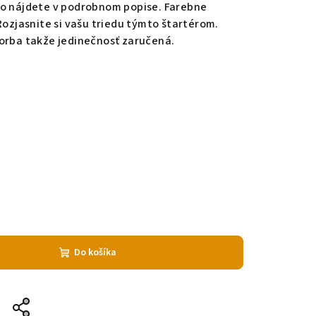
ko nájdete v podrobnom popise. Farebne
Rozjasnite si vašu triedu týmto štartérom.
vorba takže jedinečnosť zaručená.
Do košíka