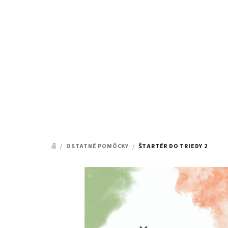
Prejsť
na
obsah
/
OSTATNÉ POMÔCKY
/
ŠTARTÉR DO TRIEDY 2
DOMOV