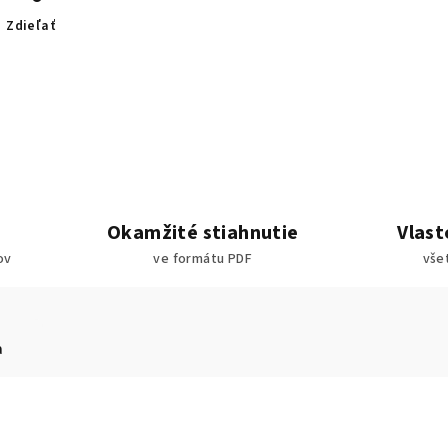
Zdieľať
Okamžité stiahnutie
Vlast
ov
ve formátu PDF
vše
a