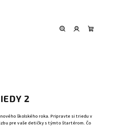
Hľadať
Prihlásenie
Nákupný
košík
RIEDY 2
nového školského roka. Pripravte si triedu v
izbu pre vaše detičky s týmto štartérom. Čo