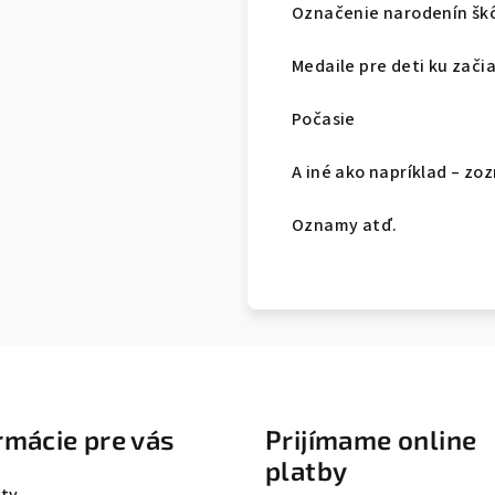
Označenie narodenín šk
Medaile pre deti ku zači
Počasie
A iné ako napríklad – zo
Oznamy atď.
rmácie pre vás
Prijímame online
platby