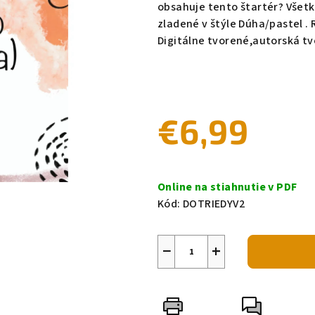
obsahuje tento štartér? Všet
zladené v štýle Dúha/pastel . 
Digitálne tvorené,autorská t
€6,99
Jednotková
cena:
Online na stiahnutie v PDF
Kód:
DOTRIEDYV2
−
+