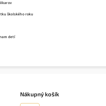
ôlkarov
atku školského roku
znam detí
Nákupný košík