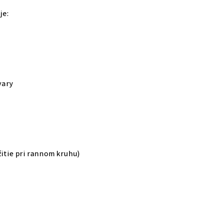
je:
vary
žitie pri rannom kruhu)